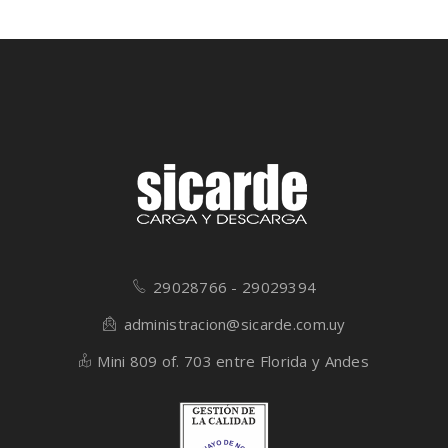
29028766 - 29029394
administracion@sicarde.com.uy
Mini 809 of. 703 entre Florida y Andes