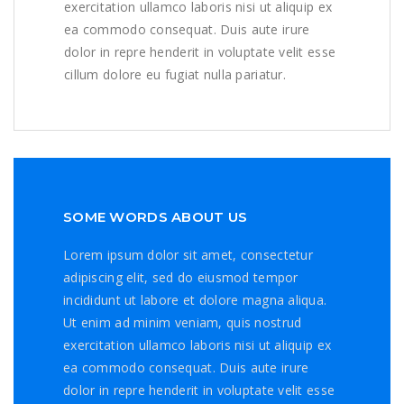
exercitation ullamco laboris nisi ut aliquip ex
ea commodo consequat. Duis aute irure
dolor in repre henderit in voluptate velit esse
cillum dolore eu fugiat nulla pariatur.
SOME WORDS ABOUT US
Lorem ipsum dolor sit amet, consectetur
adipiscing elit, sed do eiusmod tempor
incididunt ut labore et dolore magna aliqua.
Ut enim ad minim veniam, quis nostrud
exercitation ullamco laboris nisi ut aliquip ex
ea commodo consequat. Duis aute irure
dolor in repre henderit in voluptate velit esse