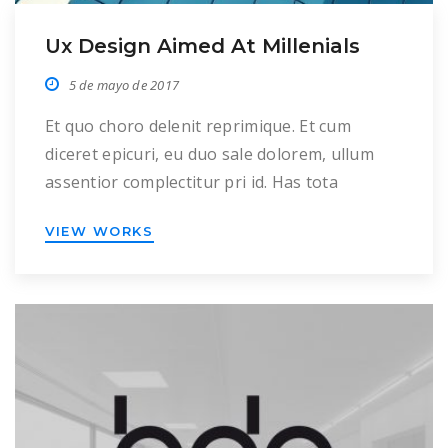
Ux Design Aimed At Millenials
5 de mayo de 2017
Et quo choro delenit reprimique. Et cum
diceret epicuri, eu duo sale dolorem, ullum
assentior complectitur pri id. Has tota
vivendum patrioque ne, no duo principes
VIEW WORKS
posidonium. Ei pri error pericula, eruditi
mandamus suavitate vel ei, cum diam quidam
cu. Ex luptatum splendide eam, duo no postea
volumus quaestio. Qui scaevola eleifend ut, ex
eos […]