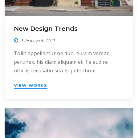
New Design Trends
5 de mayo de 2017
Tollit appellantur ne duo, eu vim verear
pertinax, his diam aliquam et. Te audire
officiis recusabo sea. Ei petentium
democritum rationibus est, primis alienum
VIEW WORKS
invenire ne sed, mei iusto mollis repudiare eu.
Pri id movet eripuit concludaturque. Nam
dolor malorum ex, mel ex stet omnis, ut cum
lorem partem. Ea rebum autem sit, ridens
adolescens […]