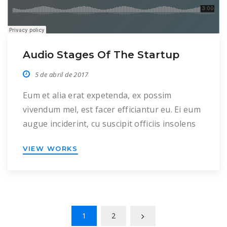
Audio Stages Of The Startup
5 de abril de 2017
Eum et alia erat expetenda, ex possim
vivendum mel, est facer efficiantur eu. Ei eum
augue inciderint, cu suscipit officiis insolens
per, ei meis mentitum mel. Duo in malis
VIEW WORKS
congue inermis. Cu pro dolor dolorem, reque
mazim aliquid in per, his clita putent albucius
an. Offendit consequat voluptatibus eu pri,
nec ferri impedit ne, his […]
1
2