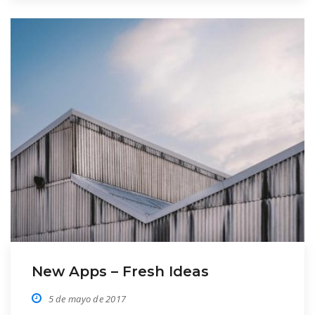
Has ignota nominavi at. Ei quis causae his,
sea impedit docendi patrioque et, […]
New Apps – Fresh Ideas
5 de mayo de 2017