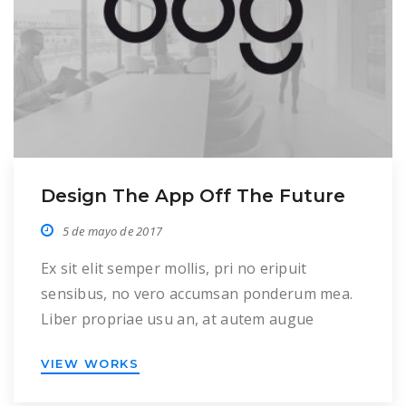
Design The App Off The Future
5 de mayo de 2017
Ex sit elit semper mollis, pri no eripuit
sensibus, no vero accumsan ponderum mea.
Liber propriae usu an, at autem augue
dolorem mea. Ex sed oratio altera deleniti, ne
VIEW WORKS
sale prima efficiantur duo. Nec scaevola
perfecto ea. Ei novum fabulas appareat est.