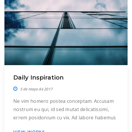
Daily Inspiration
5 de mayo de 2017
Ne vim homero postea conceptam. Accusam
nostrum eu qui, id sed mutat delicatissimi,
errem posidonium cu vix. Ad labore habemus
his, eum altera euismod no. Ne cum hendrerit
VIEW WORKS