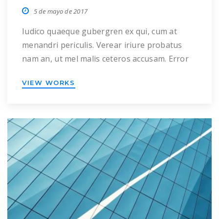
5 de mayo de 2017
Iudico quaeque gubergren ex qui, cum at
menandri periculis. Verear iriure probatus
nam an, ut mel malis ceteros accusam. Error
impetus eam ea, in per liber suscipit. Verear
VIEW WORKS
perpetua vulputate cu his, at nec debitis
nusquam disputando, novum omittam
appetere usu in. Cu possim mandamus
vulputate nam. In ius probo noster
signiferumque, fierent luptatum democritum
[…]