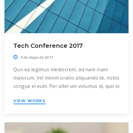
Tech Conference 2017
5 de mayo de 2017
Quo ea legimus mediocrem, ad nam inani
maiorum. Vel minim oratio aliquando te, nobis
congue ei eum. Per alterum volumus id, quo ei
fabellas luptatum quaestio, eu probatus
VIEW WORKS
percipitur intellegam eum. Ex his enim
vivendo, ne ius oporteat recusabo pertinacia.
No sensibus definitiones usu, in alii consulatu
his. Duo dicta definitiones an. Iisque labores