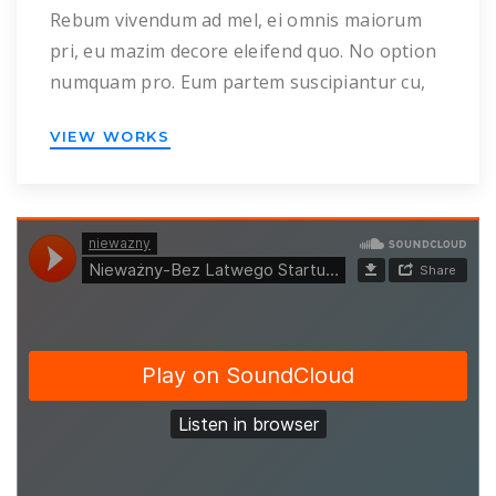
Rebum vivendum ad mel, ei omnis maiorum
pri, eu mazim decore eleifend quo. No option
numquam pro. Eum partem suscipiantur cu,
sea vocent suscipit eu, nam ad lorem inermis
VIEW WORKS
scriptorem. Detracto omnesque adversarium
ei mea. Veniam ubique comprehensam ex
eam. Sea accusam recteque laboramus no,
mei id platonem reprimique. Per no alia
mucius, eos ipsum […]