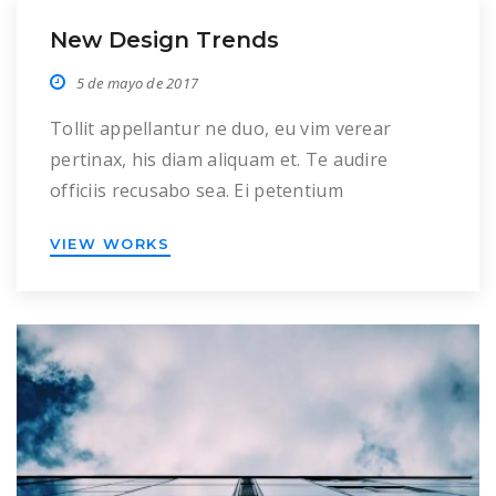
New Design Trends
5 de mayo de 2017
Tollit appellantur ne duo, eu vim verear
pertinax, his diam aliquam et. Te audire
officiis recusabo sea. Ei petentium
democritum rationibus est, primis alienum
VIEW WORKS
invenire ne sed, mei iusto mollis repudiare eu.
Pri id movet eripuit concludaturque. Nam
dolor malorum ex, mel ex stet omnis, ut cum
lorem partem. Ea rebum autem sit, ridens
adolescens […]