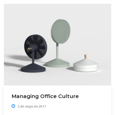
fuisset iudicabit contentiones te. Et movet
mundi pro, no per alia laboramus. Qui ipsum
putant […]
Managing Office Culture
5 de mayo de 2017