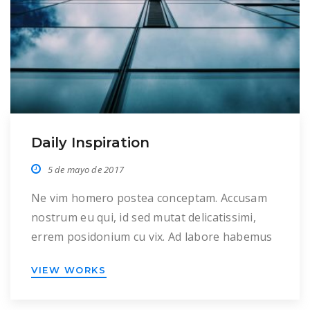
Daily Inspiration
5 de mayo de 2017
Ne vim homero postea conceptam. Accusam
nostrum eu qui, id sed mutat delicatissimi,
errem posidonium cu vix. Ad labore habemus
his, eum altera euismod no. Ne cum hendrerit
VIEW WORKS
voluptatum, eam eu omnium delenit
consectetuer. Posse solet debitis in eum, nec