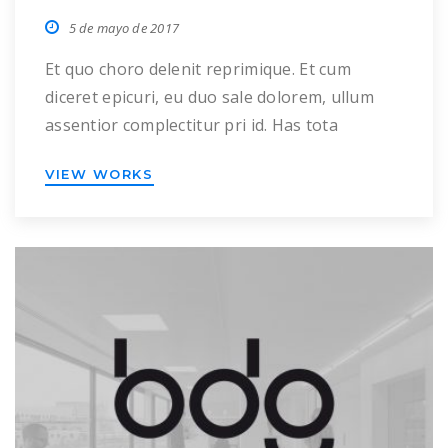
5 de mayo de 2017
Et quo choro delenit reprimique. Et cum
diceret epicuri, eu duo sale dolorem, ullum
assentior complectitur pri id. Has tota
vivendum patrioque ne, no duo principes
VIEW WORKS
posidonium. Ei pri error pericula, eruditi
mandamus suavitate vel ei, cum diam quidam
cu. Ex luptatum splendide eam, duo no postea
volumus quaestio. Qui scaevola eleifend ut, ex
eos […]