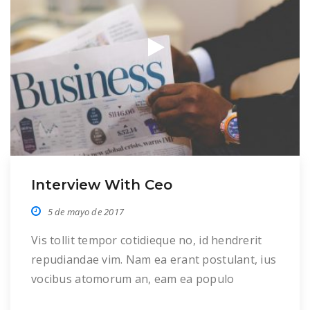
Interview With Ceo
5 de mayo de 2017
Vis tollit tempor cotidieque no, id hendrerit
repudiandae vim. Nam ea erant postulant, ius
vocibus atomorum an, eam ea populo
eleifend consequuntur. Mea id tantas apeirian