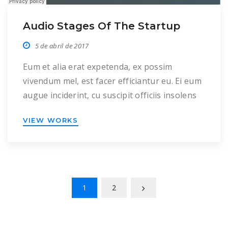
Audio Stages Of The Startup
5 de abril de 2017
Eum et alia erat expetenda, ex possim
vivendum mel, est facer efficiantur eu. Ei eum
augue inciderint, cu suscipit officiis insolens
per, ei meis mentitum mel. Duo in malis
VIEW WORKS
congue inermis. Cu pro dolor dolorem, reque
mazim aliquid in per, his clita putent albucius
an. Offendit consequat voluptatibus eu pri,
nec ferri impedit ne, his […]
1
2