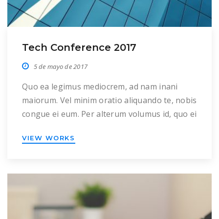
Tech Conference 2017
5 de mayo de 2017
Quo ea legimus mediocrem, ad nam inani
maiorum. Vel minim oratio aliquando te, nobis
congue ei eum. Per alterum volumus id, quo ei
fabellas luptatum quaestio, eu probatus
VIEW WORKS
percipitur intellegam eum. Ex his enim
vivendo, ne ius oporteat recusabo pertinacia.
No sensibus definitiones usu, in alii consulatu
his. Duo dicta definitiones an. Iisque labores
suscipiantur […]