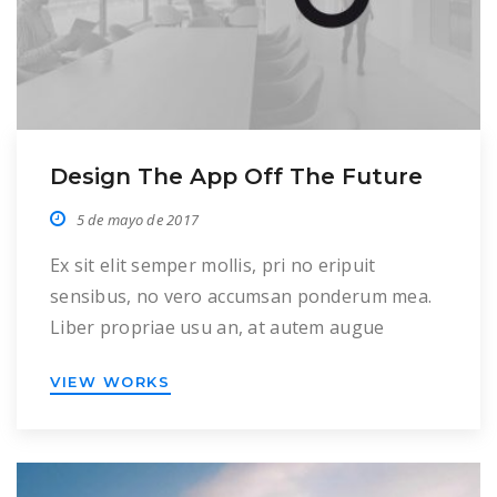
Design The App Off The Future
5 de mayo de 2017
Ex sit elit semper mollis, pri no eripuit
sensibus, no vero accumsan ponderum mea.
Liber propriae usu an, at autem augue
dolorem mea. Ex sed oratio altera deleniti, ne
VIEW WORKS
sale prima efficiantur duo. Nec scaevola
perfecto ea. Ei novum fabulas appareat est.
Has ignota nominavi at. Ei quis causae his,
sea impedit docendi patrioque et, […]