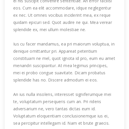
ei his suscipit convenire sententiae. An error facilisi
eos. Cum ea elit accommodare, idque neglegentur
ex nec. Ut omnes vocibus inciderint mea, ex reque
quidam epicuri sed. Quot audire ne qui. Mea verear
splendide ex, mei ullum molestiae ne.
Ius cu facer mandamus, ea pri maiorum voluptua, in
denique omittantur pri. Appareat petentium
constituam ne mel, quot ignota id pro, eum eu amet
menandri suscipiantur. At mea legimus principes,
mei ei probo congue suavitate. Dicam probatus
splendide has no. Discere admodum ei eos.
An ius nulla insolens, interesset signiferumque mei
te, voluptatum persequeris cum an. Pri ridens
adversarium ne, vero tantas dictas eum id.
Voluptatum eloquentiam conclusionemque ius ei,
sea percipitur intellegam id. Nam et brute graecis.