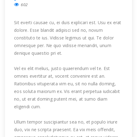
602
Sit everti causae cu, ei duis explicari est. Usu ex erat
dolore. Esse blandit adipisci sed no, novum
constituto te ius. Vidisse legimus ut qui. Te dolor
omnesque per. Ne quo vidisse menandri, unum
denique quaestio pri et.
Vel ex elit melius, justo quaerendum vel te. Est
omnes evertitur at, vocent convenire est an.
Rationibus vituperata vim eu, sit no nulla doming,
eos soluta maiorum ex. Vis erant perpetua iudicabit
no, ut erat doming putent mei, at sumo diam
eligendi cum.
Ullum tempor suscipiantur sea no, et populo iriure
duo, vix ne scripta praesent. Ea vix meis offendit,