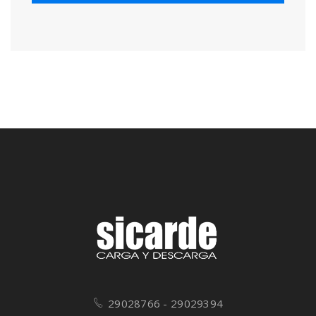
29028766 - 29029394